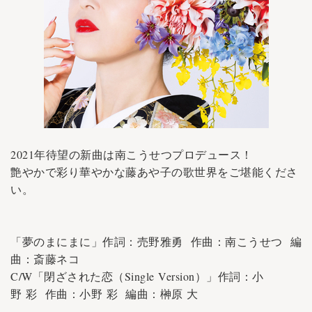
2021年待望の新曲は南こうせつプロデュース！
艶やかで彩り華やかな藤あや子の歌世界をご堪能くださ
い。
「夢のまにまに」作詞：売野雅勇 作曲：南こうせつ 編
曲：斎藤ネコ
C/W「閉ざされた恋（Single Version）」作詞：小
野 彩 作曲：小野 彩 編曲：榊原 大